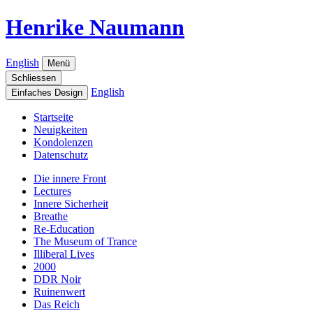
Henrike Naumann
English
Menü
Schliessen
English
Einfaches Design
Startseite
Neuigkeiten
Kondolenzen
Datenschutz
Die innere Front
Lectures
Innere Sicherheit
Breathe
Re-Education
The Museum of Trance
Illiberal Lives
2000
DDR Noir
Ruinenwert
Das Reich