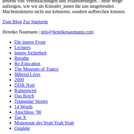
jenseits von Vereinfachungen und Polarisierungen – neue Wege
aufzeigen, wie wir als Künstler_innen die uns umgebenden
Machtstrukturen nicht nur kritsieren, sondern aufbrechen können.
Zum Blog
Zur Startseite
Henrike Naumann |
info@henrikenaumann.com
Die innere Front
Lectures
Innere Sicherheit
Breathe
Re-Education
The Museum of Trance
Illiberal Lives
2000
DDR Noir
Ruinenwert
Das Reich
Triangular Stories
14 Words
Anschluss ’90
Tag X
Monotonie des Yeah Yeah Yeah
Ostalgie